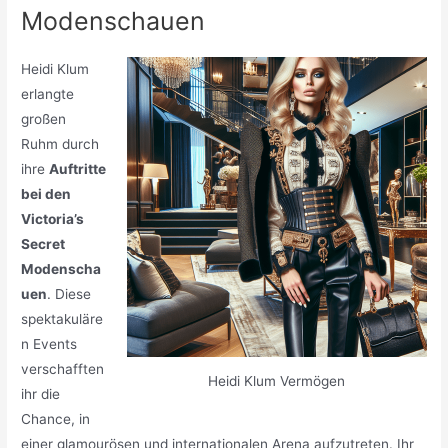
Modenschauen
Heidi Klum
erlangte
großen
Ruhm durch
ihre
Auftritte
bei den
Victoria’s
Secret
Modenscha
uen
. Diese
spektakuläre
n Events
verschafften
Heidi Klum Vermögen
ihr die
Chance, in
einer glamourösen und internationalen Arena aufzutreten. Ihr